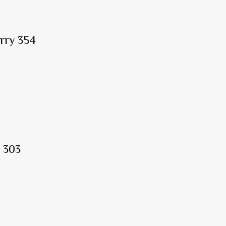
rry 354
 303