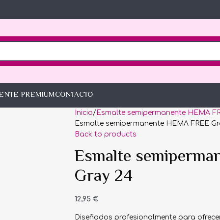
IENTE PREMIUM
CONTACTO
Inicio
Esmalte semipermanente HEMA F
Esmalte semipermanente HEMA FREE Gr
Back to products
Esmalte semiperma
Gray 24
12,95
€
Diseñados profesionalmente para ofrecer 