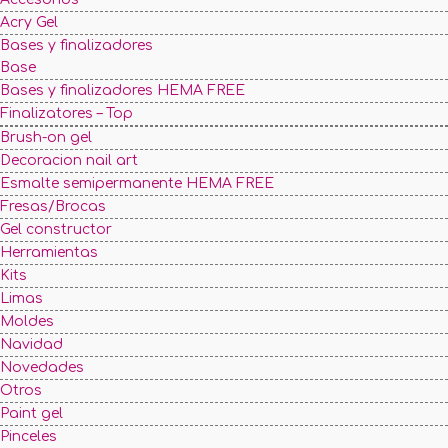
Acry Gel
Bases y finalizadores
Base
Bases y finalizadores HEMA FREE
Finalizatores – Top
Brush-on gel
Decoracion nail art
Esmalte semipermanente HEMA FREE
Fresas/Brocas
Gel constructor
Herramientas
Kits
Limas
Moldes
Navidad
Novedades
Otros
Paint gel
Pinceles