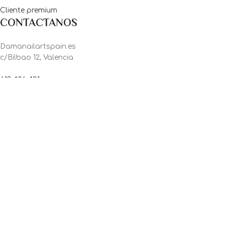
Cliente premium
CONTACTANOS
Damanailartspain.es
c/Bilbao 12, Valencia
612 486 431
damanailartspain@gmail.com
GRACIAS, POR ELEGIR LOS
PRODUCTOS DE DAMA NAIL ART!
© Damanailartspain.es · All Rights Reserved!