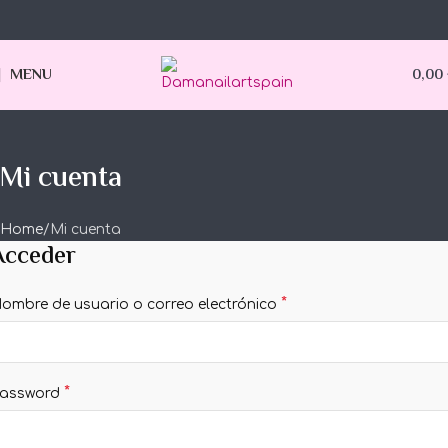
MENU
0,00
Mi cuenta
Home
Mi cuenta
Acceder
*
ombre de usuario o correo electrónico
*
assword