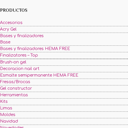
PRODUCTOS
Accesorios
Acry Gel
Bases y finalizadores
Base
Bases y finalizadores HEMA FREE
Finalizatores – Top
Brush-on gel
Decoracion nail art
Esmalte semipermanente HEMA FREE
Fresas/Brocas
Gel constructor
Herramientas
Kits
Limas
Moldes
Navidad
Novedades