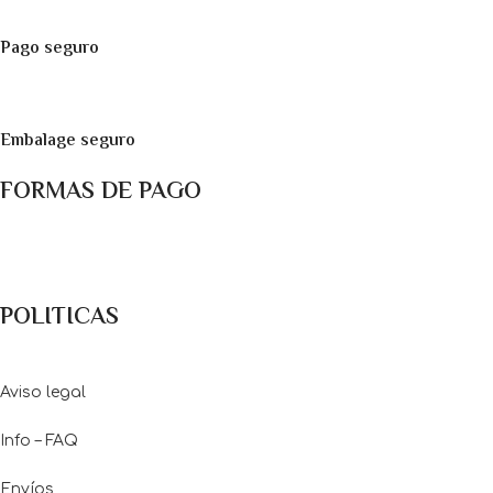
Pago seguro
Embalage seguro
FORMAS DE PAGO
Métodos de pago: Pago con Tarjetas de crédito y débito ó
transferencia bancaria
POLITICAS
Aviso legal
Info – FAQ
Envíos