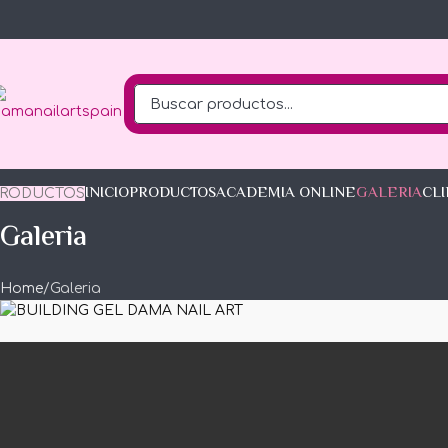
INICIO
PRODUCTOS
ACADEMIA ONLINE
GALERIA
CL
PRODUCTOS
Galeria
Home
Galeria