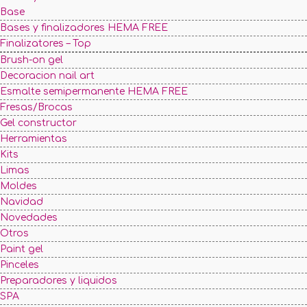
Base
Bases y finalizadores HEMA FREE
Finalizatores – Top
Brush-on gel
Decoracion nail art
Esmalte semipermanente HEMA FREE
Fresas/Brocas
Gel constructor
Herramientas
Kits
Limas
Moldes
Navidad
Novedades
Otros
Paint gel
Pinceles
Preparadores y liquidos
SPA